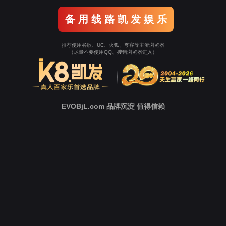
备 用 线 路 凯 发 娱 乐
推荐使用谷歌、UC、火狐、夸客等主流浏览器
（尽量不要使用QQ、搜狗浏览器进入）
EVOBjL.com 品牌沉淀 值得信赖