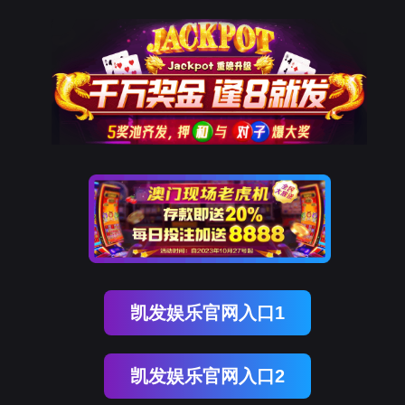
凯发娱乐官网入口1
凯发娱乐官网入口2